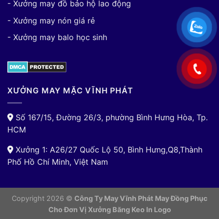
- Xưởng may đồ bảo hộ lao động
- Xưởng may nón giá rẻ
- Xưởng may balo học sinh
XƯỞNG MAY MẶC VĨNH PHÁT
Số 167/15, Đường 26/3, phường Bình Hưng Hòa, Tp.
HCM
Xưởng 1: A26/27 Quốc Lộ 50, Bình Hưng,Q8,Thành
Phố Hồ Chí Minh, Việt Nam
Copyright 2026 ©
Công Ty May Vĩnh Phát May Đồng Phục
Cho Đơn Vị
Xưởng Băng Keo In Logo