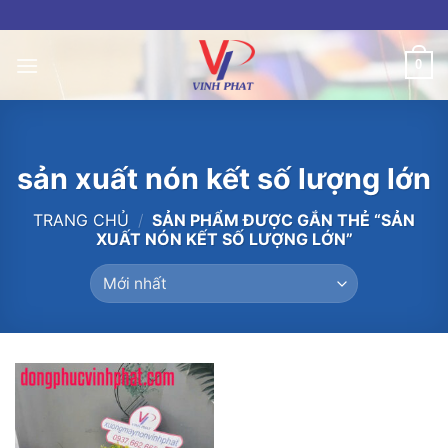
Skip
to
content
0
sản xuất nón kết số lượng lớn
TRANG CHỦ
/
SẢN PHẨM ĐƯỢC GẮN THẺ “SẢN
XUẤT NÓN KẾT SỐ LƯỢNG LỚN”