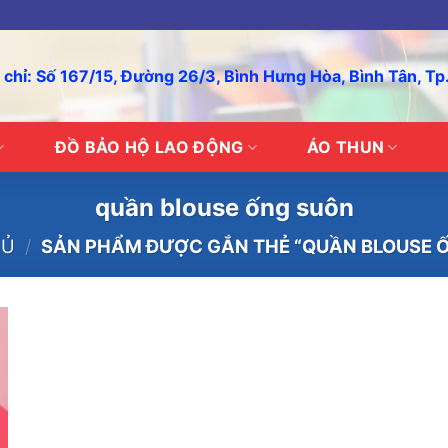
 chỉ: Số 167/15, Đường 26/3, Bình Hưng Hòa, Bình Tân, T
ĐỒ BẢO HỘ LAO ĐỘNG
ÁO THUN
quần blouse ống suôn
HỦ
/
SẢN PHẨM ĐƯỢC GẮN THẺ “QUẦN BLOUSE 