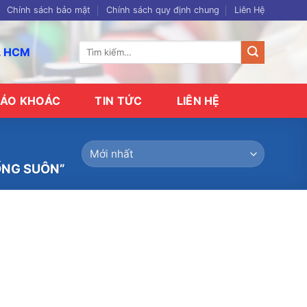
Chính sách bảo mật
Chính sách quy định chung
Liên Hệ
Tìm
p. HCM
kiếm:
ÁO KHOÁC
TIN TỨC
LIÊN HỆ
ỐNG SUÔN”