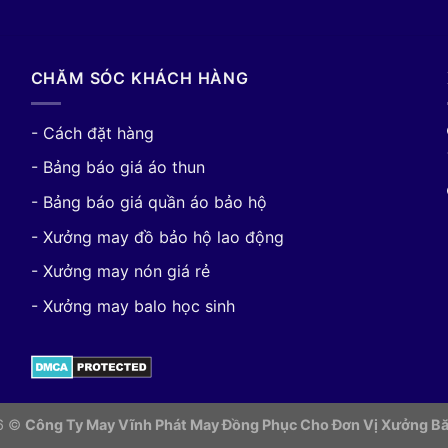
CHĂM SÓC KHÁCH HÀNG
- Cách đặt hàng
- Bảng báo giá áo thun
- Bảng báo giá quần áo bảo hộ
- Xưởng may đồ bảo hộ lao động
- Xưởng may nón giá rẻ
- Xưởng may balo học sinh
26 ©
Công Ty May Vĩnh Phát May Đồng Phục Cho Đơn Vị
Xưởng Bă