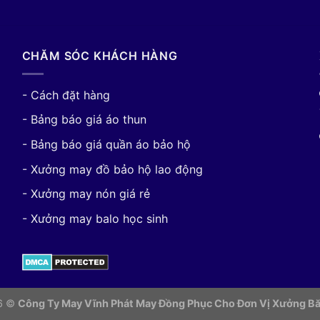
CHĂM SÓC KHÁCH HÀNG
- Cách đặt hàng
- Bảng báo giá áo thun
- Bảng báo giá quần áo bảo hộ
- Xưởng may đồ bảo hộ lao động
- Xưởng may nón giá rẻ
- Xưởng may balo học sinh
26 ©
Công Ty May Vĩnh Phát May Đồng Phục Cho Đơn Vị
Xưởng Bă