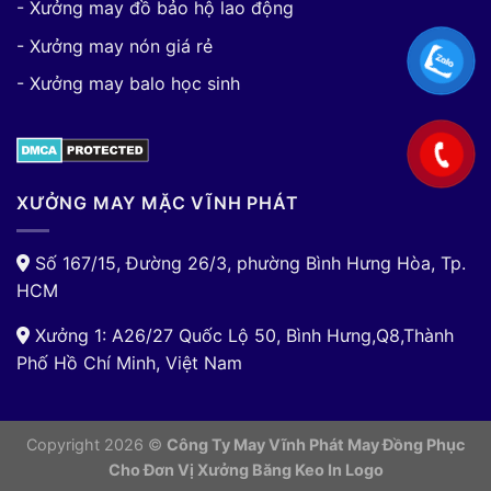
- Xưởng may đồ bảo hộ lao động
- Xưởng may nón giá rẻ
- Xưởng may balo học sinh
XƯỞNG MAY MẶC VĨNH PHÁT
Số 167/15, Đường 26/3, phường Bình Hưng Hòa, Tp.
HCM
Xưởng 1: A26/27 Quốc Lộ 50, Bình Hưng,Q8,Thành
Phố Hồ Chí Minh, Việt Nam
Copyright 2026 ©
Công Ty May Vĩnh Phát May Đồng Phục
Cho Đơn Vị
Xưởng Băng Keo In Logo