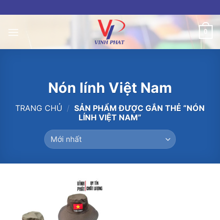
Skip
to
content
0
Nón lính Việt Nam
TRANG CHỦ
/
SẢN PHẨM ĐƯỢC GẮN THẺ “NÓN
LÍNH VIỆT NAM”