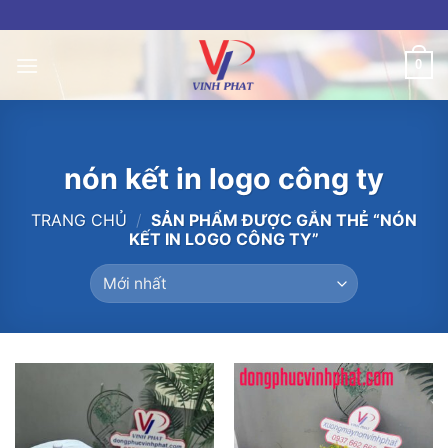
Skip
to
content
0
nón kết in logo công ty
TRANG CHỦ
/
SẢN PHẨM ĐƯỢC GẮN THẺ “NÓN
KẾT IN LOGO CÔNG TY”