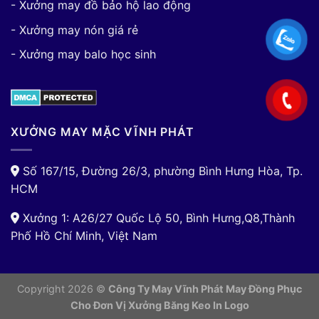
- Xưởng may đồ bảo hộ lao động
- Xưởng may nón giá rẻ
- Xưởng may balo học sinh
XƯỞNG MAY MẶC VĨNH PHÁT
Số 167/15, Đường 26/3, phường Bình Hưng Hòa, Tp.
HCM
Xưởng 1: A26/27 Quốc Lộ 50, Bình Hưng,Q8,Thành
Phố Hồ Chí Minh, Việt Nam
Copyright 2026 ©
Công Ty May Vĩnh Phát May Đồng Phục
Cho Đơn Vị
Xưởng Băng Keo In Logo