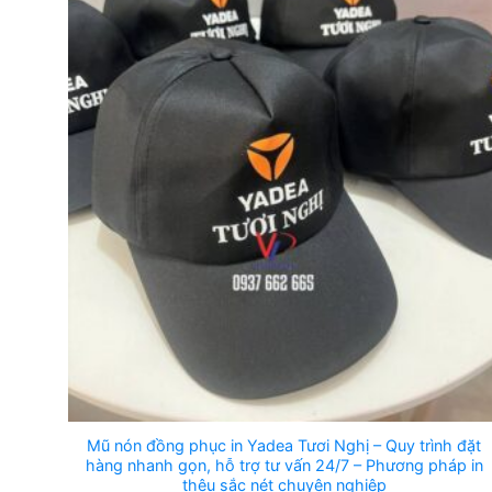
Mũ nón đồng phục in Yadea Tươi Nghị – Quy trình đặt
hàng nhanh gọn, hỗ trợ tư vấn 24/7 – Phương pháp in
thêu sắc nét chuyên nghiệp