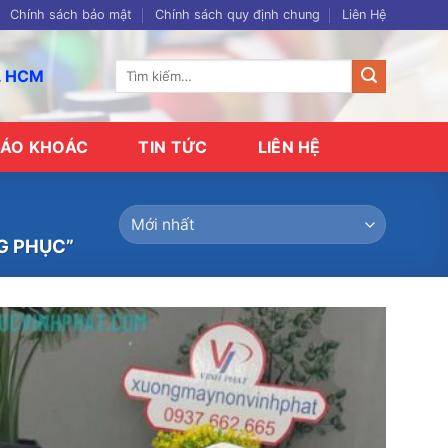
Chính sách bảo mật
Chính sách quy định chung
Liên Hệ
Tìm
p. HCM
kiếm:
ÁO KHOÁC
TIN TỨC
LIÊN HỆ
G PHỤC”