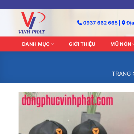
Skip
to
content
0937 662 665 |
Địa
DANH MỤC
GIỚI THIỆU
MŨ NÓN
TRANG 