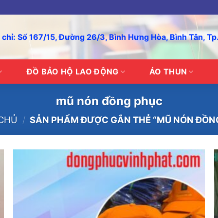
 chỉ: Số 167/15, Đường 26/3, Bình Hưng Hòa, Bình Tân, T
ĐỒ BẢO HỘ LAO ĐỘNG
ÁO THUN
mũ nón đồng phục
CHỦ
/
SẢN PHẨM ĐƯỢC GẮN THẺ “MŨ NÓN ĐỒN