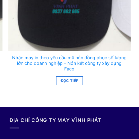
Nhận may in theo yêu cầu mũ nón đồng phục số lượng
lớn cho doanh nghiệp – Nón kết công ty xây dựng
Faco
ĐỌC TIẾP
ĐỊA CHỈ CÔNG TY MAY VĨNH PHÁT