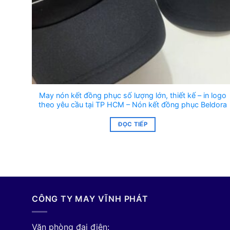
May nón kết đồng phục số lượng lớn, thiết kế – in logo
theo yêu cầu tại TP HCM – Nón kết đồng phục Beldora
ĐỌC TIẾP
CÔNG TY MAY VĨNH PHÁT
Văn phòng đại điện: