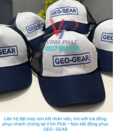
Liên hệ đặt may nón kết nhân viên, mũ lưỡi trai đồng
phục nhanh chóng tại Vĩnh Phát – Nón kết đồng phục
GEO -GEAR