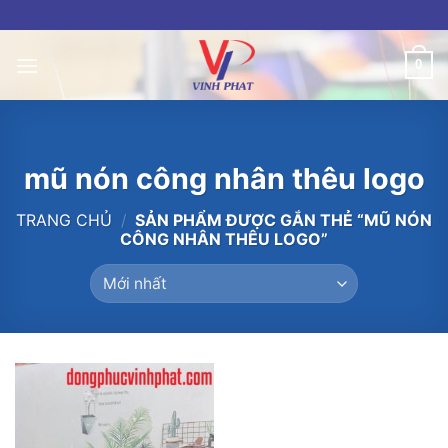
Skip
to
content
0
mũ nón công nhân thêu logo
TRANG CHỦ
/
SẢN PHẨM ĐƯỢC GẮN THẺ “MŨ NÓN
CÔNG NHÂN THÊU LOGO”