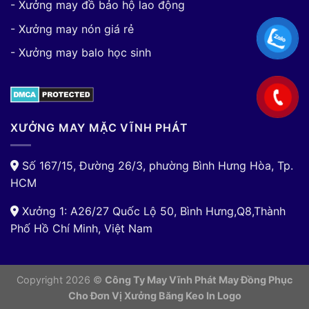
- Xưởng may đồ bảo hộ lao động
- Xưởng may nón giá rẻ
- Xưởng may balo học sinh
XƯỞNG MAY MẶC VĨNH PHÁT
Số 167/15, Đường 26/3, phường Bình Hưng Hòa, Tp.
HCM
Xưởng 1: A26/27 Quốc Lộ 50, Bình Hưng,Q8,Thành
Phố Hồ Chí Minh, Việt Nam
Copyright 2026 ©
Công Ty May Vĩnh Phát May Đồng Phục
Cho Đơn Vị
Xưởng Băng Keo In Logo