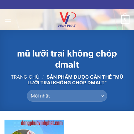
Skip
to
content
0
mũ lưỡi trai không chóp
dmalt
TRANG CHỦ
/
SẢN PHẨM ĐƯỢC GẮN THẺ “MŨ
LƯỠI TRAI KHÔNG CHÓP DMALT”