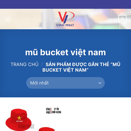
Skip
to
content
0
mũ bucket việt nam
TRANG CHỦ
/
SẢN PHẨM ĐƯỢC GẮN THẺ “MŨ
BUCKET VIỆT NAM”