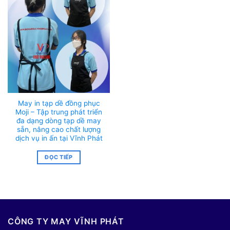
May in tạp dề đồng phục
Moji – Tập trung phát triển
đa dạng dòng tạp dề may
sẵn, nâng cao chất lượng
dịch vụ in ấn tại Vĩnh Phát
ĐỌC TIẾP
CÔNG TY MAY VĨNH PHÁT