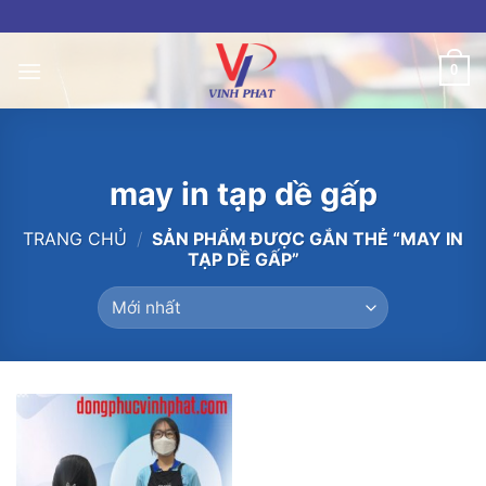
Skip
to
content
0
may in tạp dề gấp
TRANG CHỦ
/
SẢN PHẨM ĐƯỢC GẮN THẺ “MAY IN
TẠP DỀ GẤP”