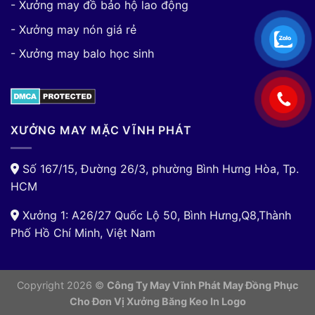
- Xưởng may đồ bảo hộ lao động
- Xưởng may nón giá rẻ
- Xưởng may balo học sinh
XƯỞNG MAY MẶC VĨNH PHÁT
Số 167/15, Đường 26/3, phường Bình Hưng Hòa, Tp.
HCM
Xưởng 1: A26/27 Quốc Lộ 50, Bình Hưng,Q8,Thành
Phố Hồ Chí Minh, Việt Nam
Copyright 2026 ©
Công Ty May Vĩnh Phát May Đồng Phục
Cho Đơn Vị
Xưởng Băng Keo In Logo