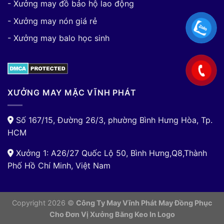
- Xưởng may đồ bảo hộ lao động
- Xưởng may nón giá rẻ
- Xưởng may balo học sinh
XƯỞNG MAY MẶC VĨNH PHÁT
Số 167/15, Đường 26/3, phường Bình Hưng Hòa, Tp.
HCM
Xưởng 1: A26/27 Quốc Lộ 50, Bình Hưng,Q8,Thành
Phố Hồ Chí Minh, Việt Nam
Copyright 2026 ©
Công Ty May Vĩnh Phát May Đồng Phục
Cho Đơn Vị
Xưởng Băng Keo In Logo