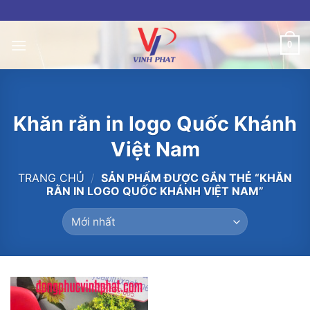
Skip
to
content
0
Khăn rằn in logo Quốc Khánh
Việt Nam
TRANG CHỦ
/
SẢN PHẨM ĐƯỢC GẮN THẺ “KHĂN
RẰN IN LOGO QUỐC KHÁNH VIỆT NAM”