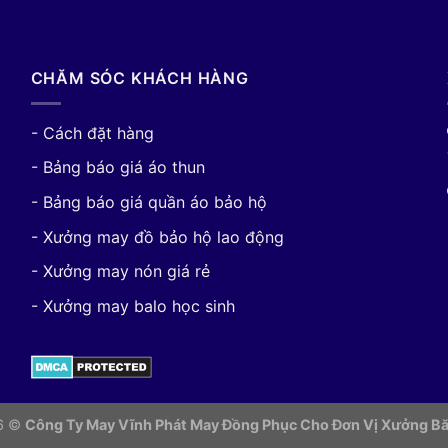
CHĂM SÓC KHÁCH HÀNG
- Cách đặt hàng
- Bảng báo giá áo thun
- Bảng báo giá quần áo bảo hộ
- Xưởng may đồ bảo hộ lao động
- Xưởng may nón giá rẻ
- Xưởng may balo học sinh
26 ©
Công Ty May Vĩnh Phát May Đồng Phục Cho Đơn Vị
Xưởng Bă