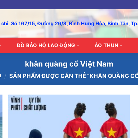
 chỉ: Số 167/15, Đường 26/3, Bình Hưng Hòa, Bình Tân, T
ĐỒ BẢO HỘ LAO ĐỘNG
ÁO THUN
khăn quàng cổ Việt Nam
Ủ
/
SẢN PHẨM ĐƯỢC GẮN THẺ “KHĂN QUÀNG CỔ