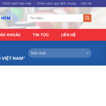
Chính sách bảo mật
Chính sách quy định chung
Liên Hệ
Tìm
p. HCM
kiếm:
ÁO KHOÁC
TIN TỨC
LIÊN HỆ
 VIỆT NAM”