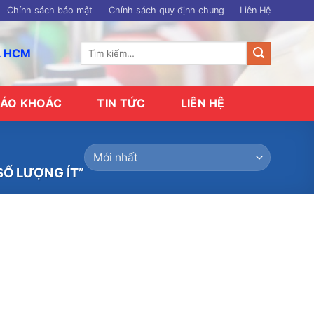
Chính sách bảo mật
Chính sách quy định chung
Liên Hệ
Tìm
p. HCM
kiếm:
ÁO KHOÁC
TIN TỨC
LIÊN HỆ
SỐ LƯỢNG ÍT”