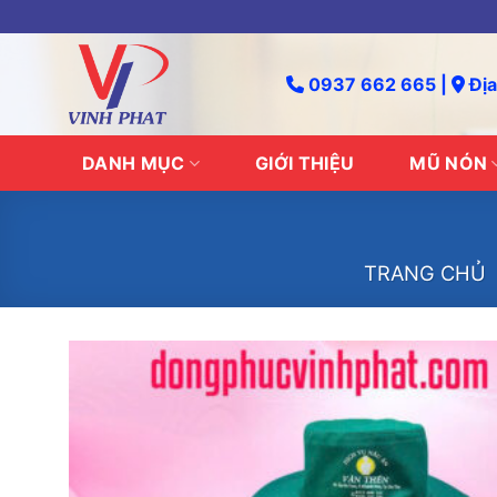
Skip
to
content
0937 662 665 |
Địa
DANH MỤC
GIỚI THIỆU
MŨ NÓN
TRANG CHỦ