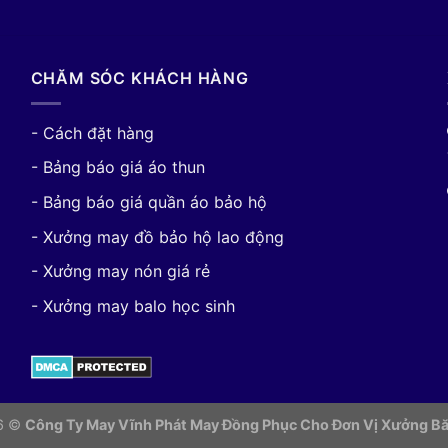
CHĂM SÓC KHÁCH HÀNG
- Cách đặt hàng
- Bảng báo giá áo thun
- Bảng báo giá quần áo bảo hộ
- Xưởng may đồ bảo hộ lao động
- Xưởng may nón giá rẻ
- Xưởng may balo học sinh
26 ©
Công Ty May Vĩnh Phát May Đồng Phục Cho Đơn Vị
Xưởng Bă