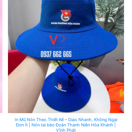
In Mũ Nón Theo Thiết Kế – Giao Nhanh, Không Ngại
Đơn Ít | Nón tai bèo Đoàn Thanh Niên Hòa Khánh |
Vĩnh Phát