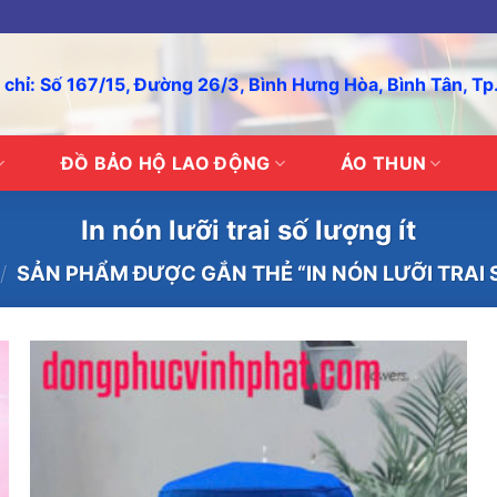
 chỉ: Số 167/15, Đường 26/3, Bình Hưng Hòa, Bình Tân, T
ĐỒ BẢO HỘ LAO ĐỘNG
ÁO THUN
In nón lưỡi trai số lượng ít
/
SẢN PHẨM ĐƯỢC GẮN THẺ “IN NÓN LƯỠI TRAI 