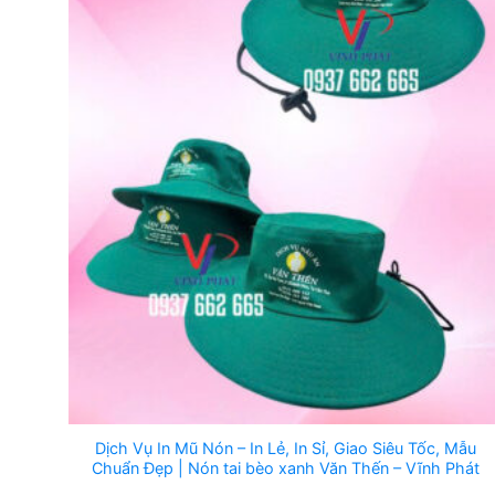
Dịch Vụ In Mũ Nón – In Lẻ, In Sỉ, Giao Siêu Tốc, Mẫu
Chuẩn Đẹp | Nón tai bèo xanh Văn Thến – Vĩnh Phát