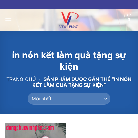
Skip
to
content
0
in nón kết làm quà tặng sự
kiện
TRANG CHỦ
/
SẢN PHẨM ĐƯỢC GẮN THẺ “IN NÓN
KẾT LÀM QUÀ TẶNG SỰ KIỆN”