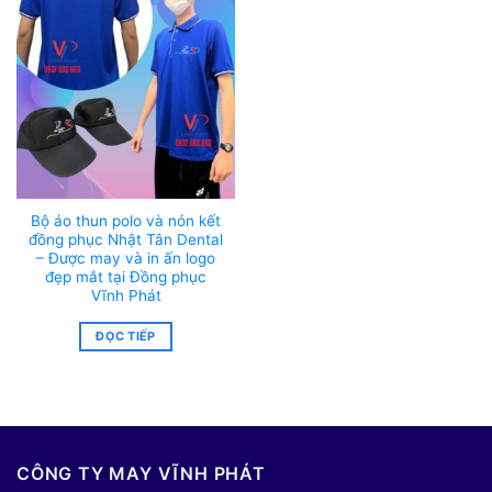
Bộ áo thun polo và nón kết
đồng phục Nhật Tân Dental
– Được may và in ấn logo
đẹp mắt tại Đồng phục
Vĩnh Phát
ĐỌC TIẾP
CÔNG TY MAY VĨNH PHÁT