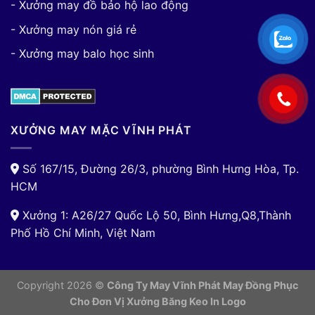
- Xưởng may đồ bảo hộ lao động
- Xưởng may nón giá rẻ
- Xưởng may balo học sinh
XƯỞNG MAY MẶC VĨNH PHÁT
Số 167/15, Đường 26/3, phường Bình Hưng Hòa, Tp.
HCM
Xưởng 1: A26/27 Quốc Lộ 50, Bình Hưng,Q8,Thành
Phố Hồ Chí Minh, Việt Nam
Copyright 2026 ©
Công Ty May Vĩnh Phát May Đồng Phục
Cho Đơn Vị
Xưởng Băng Keo In Logo