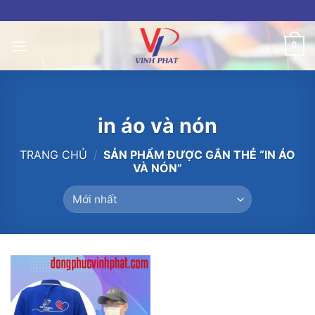
Skip
to
content
0
in áo và nón
TRANG CHỦ
/
SẢN PHẨM ĐƯỢC GẮN THẺ “IN ÁO
VÀ NÓN”