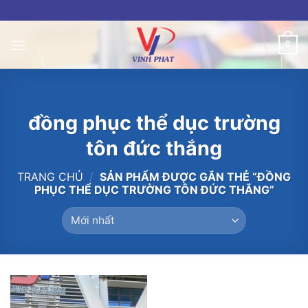
Skip
to
content
0
đồng phục thể dục trường
tôn đức thắng
TRANG CHỦ
/
SẢN PHẨM ĐƯỢC GẮN THẺ “ĐỒNG
PHỤC THỂ DỤC TRƯỜNG TÔN ĐỨC THẮNG”