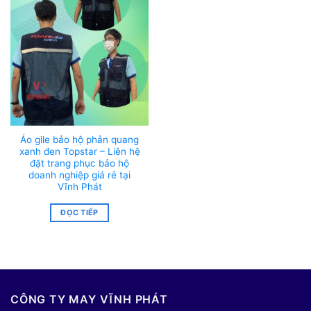
Áo gile bảo hộ phản quang
xanh đen Topstar – Liên hệ
đặt trang phục bảo hộ
doanh nghiệp giá rẻ tại
Vĩnh Phát
ĐỌC TIẾP
CÔNG TY MAY VĨNH PHÁT