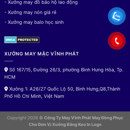
- Xưởng may đồ bảo hộ lao động
- Xưởng may nón giá rẻ
- Xưởng may balo học sinh
XƯỞNG MAY MẶC VĨNH PHÁT
Số 167/15, Đường 26/3, phường Bình Hưng Hòa, Tp.
HCM
Xưởng 1: A26/27 Quốc Lộ 50, Bình Hưng,Q8,Thành
Phố Hồ Chí Minh, Việt Nam
Copyright 2026 ©
Công Ty May Vĩnh Phát May Đồng Phục
Cho Đơn Vị
Xưởng Băng Keo In Logo