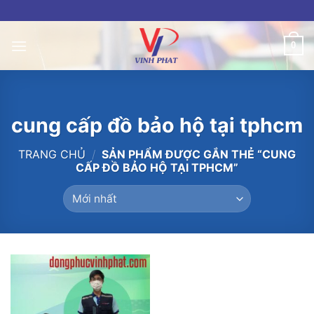
Skip
to
content
0
cung cấp đồ bảo hộ tại tphcm
TRANG CHỦ
/
SẢN PHẨM ĐƯỢC GẮN THẺ “CUNG
CẤP ĐỒ BẢO HỘ TẠI TPHCM”