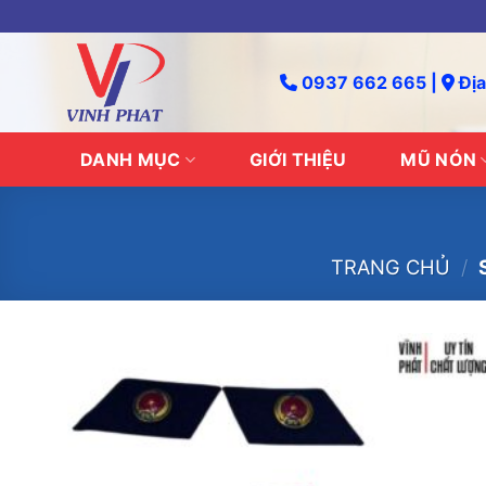
Skip
to
content
0937 662 665 |
Địa
DANH MỤC
GIỚI THIỆU
MŨ NÓN
TRANG CHỦ
/
S