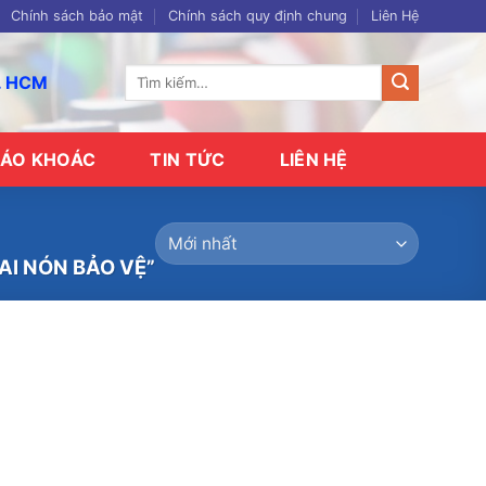
Chính sách bảo mật
Chính sách quy định chung
Liên Hệ
Tìm
p. HCM
kiếm:
ÁO KHOÁC
TIN TỨC
LIÊN HỆ
I NÓN BẢO VỆ”