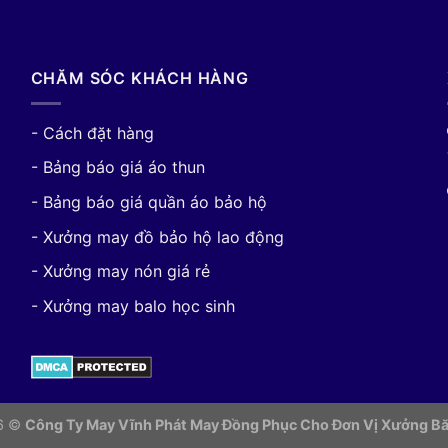
CHĂM SÓC KHÁCH HÀNG
- Cách đặt hàng
- Bảng báo giá áo thun
- Bảng báo giá quần áo bảo hộ
- Xưởng may đồ bảo hộ lao động
- Xưởng may nón giá rẻ
- Xưởng may balo học sinh
26 ©
Công Ty May Vĩnh Phát May Đồng Phục Cho Đơn Vị
Xưởng Bă