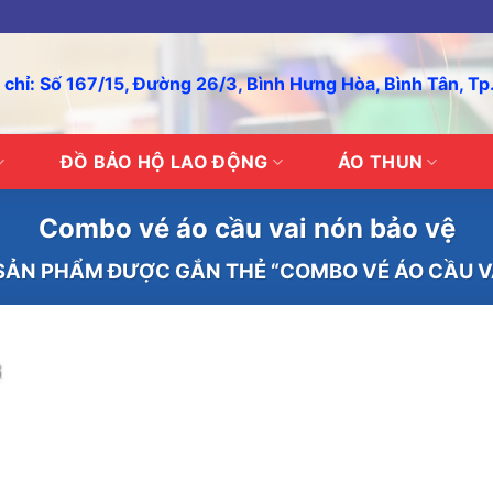
 chỉ: Số 167/15, Đường 26/3, Bình Hưng Hòa, Bình Tân, T
ĐỒ BẢO HỘ LAO ĐỘNG
ÁO THUN
Combo vé áo cầu vai nón bảo vệ
ẢN PHẨM ĐƯỢC GẮN THẺ “COMBO VÉ ÁO CẦU VA