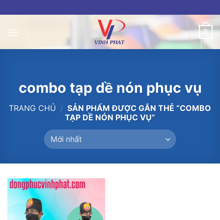
Skip
to
content
0
combo tạp dề nón phục vụ
TRANG CHỦ
/
SẢN PHẨM ĐƯỢC GẮN THẺ “COMBO
TẠP DỀ NÓN PHỤC VỤ”