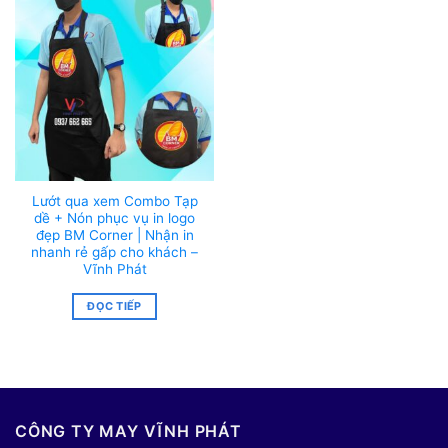
Lướt qua xem Combo Tạp
dề + Nón phục vụ in logo
đẹp BM Corner | Nhận in
nhanh rẻ gấp cho khách –
Vĩnh Phát
ĐỌC TIẾP
CÔNG TY MAY VĨNH PHÁT