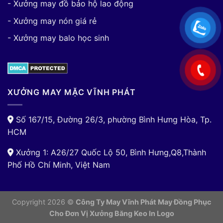
- Xưởng may đồ bảo hộ lao động
- Xưởng may nón giá rẻ
- Xưởng may balo học sinh
XƯỞNG MAY MẶC VĨNH PHÁT
Số 167/15, Đường 26/3, phường Bình Hưng Hòa, Tp.
HCM
Xưởng 1: A26/27 Quốc Lộ 50, Bình Hưng,Q8,Thành
Phố Hồ Chí Minh, Việt Nam
Copyright 2026 ©
Công Ty May Vĩnh Phát May Đồng Phục
Cho Đơn Vị
Xưởng Băng Keo In Logo