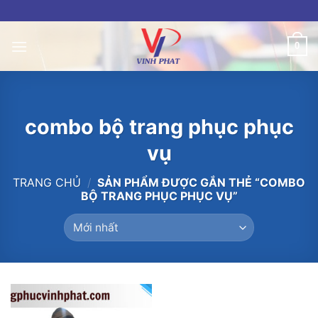
Skip
to
content
0
combo bộ trang phục phục
vụ
TRANG CHỦ
/
SẢN PHẨM ĐƯỢC GẮN THẺ “COMBO
BỘ TRANG PHỤC PHỤC VỤ”