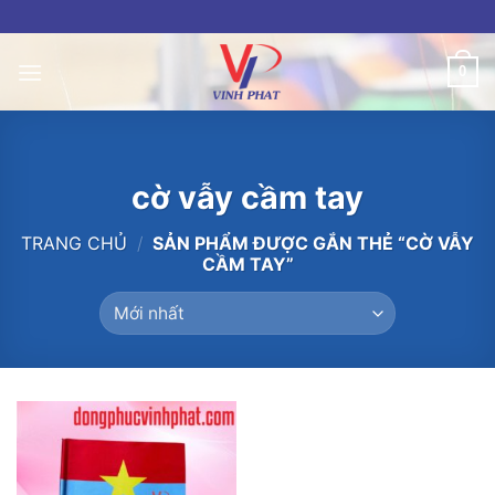
Skip
to
content
0
cờ vẫy cầm tay
TRANG CHỦ
/
SẢN PHẨM ĐƯỢC GẮN THẺ “CỜ VẪY
CẦM TAY”