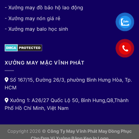
- Xưởng may đồ bảo hộ lao động
- Xưởng may nón giá rẻ
- Xưởng may balo học sinh
XƯỞNG MAY MẶC VĨNH PHÁT
Số 167/15, Đường 26/3, phường Bình Hưng Hòa, Tp.
HCM
Xưởng 1: A26/27 Quốc Lộ 50, Bình Hưng,Q8,Thành
Phố Hồ Chí Minh, Việt Nam
Copyright 2026 ©
Công Ty May Vĩnh Phát May Đồng Phục
Cho Đơn Vị
Xưởng Băng Keo In Logo