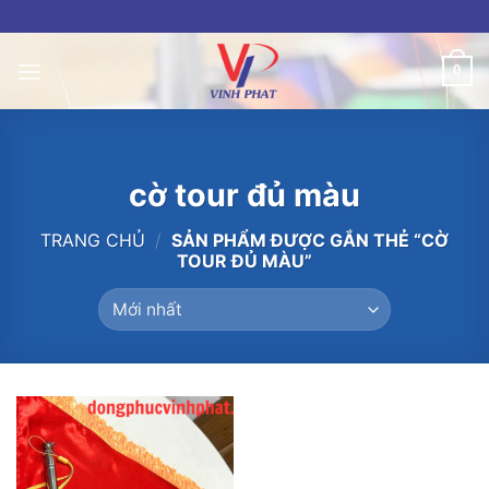
Skip
to
content
0
cờ tour đủ màu
TRANG CHỦ
/
SẢN PHẨM ĐƯỢC GẮN THẺ “CỜ
TOUR ĐỦ MÀU”