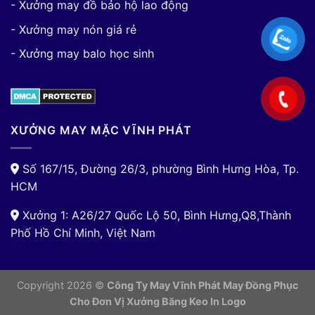
- Xưởng may đồ bảo hộ lao động
- Xưởng may nón giá rẻ
- Xưởng may balo học sinh
XƯỞNG MAY MẶC VĨNH PHÁT
Số 167/15, Đường 26/3, phường Bình Hưng Hòa, Tp.
HCM
Xưởng 1: A26/27 Quốc Lộ 50, Bình Hưng,Q8,Thành
Phố Hồ Chí Minh, Việt Nam
Copyright 2026 ©
Công Ty May Vĩnh Phát May Đồng Phục
Cho Đơn Vị
Xưởng Băng Keo In Logo