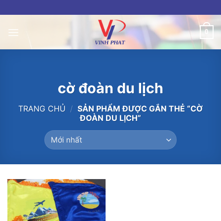
Skip
to
content
0
cờ đoàn du lịch
TRANG CHỦ
/
SẢN PHẨM ĐƯỢC GẮN THẺ “CỜ
ĐOÀN DU LỊCH”