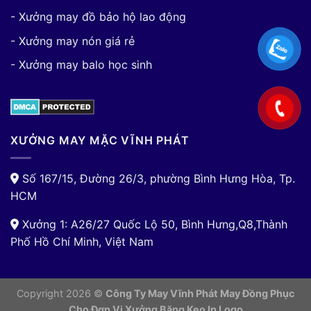
- Xưởng may đồ bảo hộ lao động
- Xưởng may nón giá rẻ
- Xưởng may balo học sinh
XƯỞNG MAY MẶC VĨNH PHÁT
Số 167/15, Đường 26/3, phường Bình Hưng Hòa, Tp.
HCM
Xưởng 1: A26/27 Quốc Lộ 50, Bình Hưng,Q8,Thành
Phố Hồ Chí Minh, Việt Nam
Copyright 2026 ©
Công Ty May Vĩnh Phát May Đồng Phục
Cho Đơn Vị
Xưởng Băng Keo In Logo