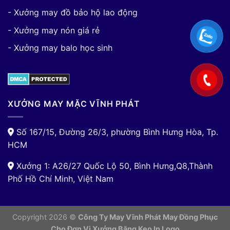
- Xưởng may đồ bảo hộ lao động
- Xưởng may nón giá rẻ
- Xưởng may balo học sinh
XƯỞNG MAY MẶC VĨNH PHÁT
Số 167/15, Đường 26/3, phường Bình Hưng Hòa, Tp.
HCM
Xưởng 1: A26/27 Quốc Lộ 50, Bình Hưng,Q8,Thành
Phố Hồ Chí Minh, Việt Nam
Copyright 2026 ©
Công Ty May Vĩnh Phát May Đồng Phục
Cho Đơn Vị
Xưởng Băng Keo In Logo