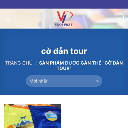
Skip
to
content
0
cờ dẫn tour
TRANG CHỦ
/
SẢN PHẨM ĐƯỢC GẮN THẺ “CỜ DẪN
TOUR”