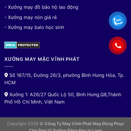
- Xưởng may đồ bảo hộ lao động
- Xưởng may nón giá rẻ
- Xưởng may balo học sinh
XƯỞNG MAY MẶC VĨNH PHÁT
Số 167/15, Đường 26/3, phường Bình Hưng Hòa, Tp.
HCM
Xưởng 1: A26/27 Quốc Lộ 50, Bình Hưng,Q8,Thành
Phố Hồ Chí Minh, Việt Nam
Copyright 2026 ©
Công Ty May Vĩnh Phát May Đồng Phục
Cho Đơn Vị
Xưởng Băng Keo In Logo