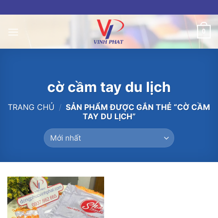
Skip
to
content
0
cờ cầm tay du lịch
TRANG CHỦ
/
SẢN PHẨM ĐƯỢC GẮN THẺ “CỜ CẦM
TAY DU LỊCH”