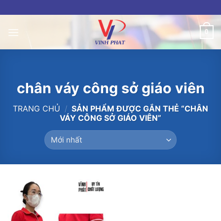
Skip
to
content
0
chân váy công sở giáo viên
TRANG CHỦ
/
SẢN PHẨM ĐƯỢC GẮN THẺ “CHÂN
VÁY CÔNG SỞ GIÁO VIÊN”