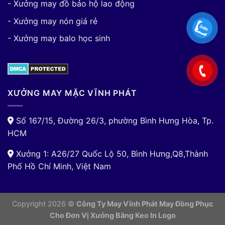
- Xưởng may đồ bảo hộ lao động
- Xưởng may nón giá rẻ
- Xưởng may balo học sinh
XƯỞNG MAY MẶC VĨNH PHÁT
Số 167/15, Đường 26/3, phường Bình Hưng Hòa, Tp.
HCM
Xưởng 1: A26/27 Quốc Lộ 50, Bình Hưng,Q8,Thành
Phố Hồ Chí Minh, Việt Nam
Copyright 2026 ©
Công Ty May Vĩnh Phát May Đồng Phục
Cho Đơn Vị
Xưởng Băng Keo In Logo