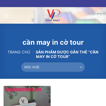
Skip
to
content
0
cần may in cờ tour
TRANG CHỦ
/
SẢN PHẨM ĐƯỢC GẮN THẺ “CẦN
MAY IN CỜ TOUR”