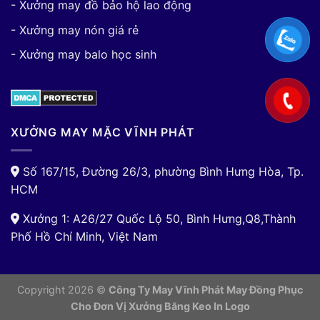
- Xưởng may đồ bảo hộ lao động
- Xưởng may nón giá rẻ
- Xưởng may balo học sinh
XƯỞNG MAY MẶC VĨNH PHÁT
Số 167/15, Đường 26/3, phường Bình Hưng Hòa, Tp.
HCM
Xưởng 1: A26/27 Quốc Lộ 50, Bình Hưng,Q8,Thành
Phố Hồ Chí Minh, Việt Nam
Copyright 2026 ©
Công Ty May Vĩnh Phát May Đồng Phục
Cho Đơn Vị
Xưởng Băng Keo In Logo