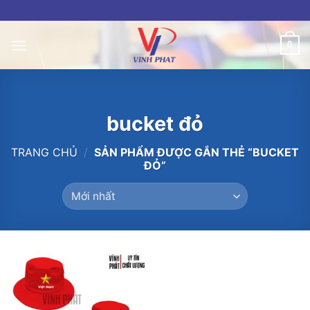
Skip
to
content
0
bucket đỏ
TRANG CHỦ
/
SẢN PHẨM ĐƯỢC GẮN THẺ “BUCKET
ĐỎ”