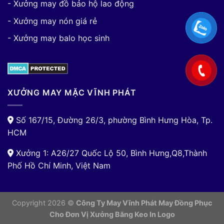
- Xưởng may đồ bảo hộ lao động
- Xưởng may nón giá rẻ
- Xưởng may balo học sinh
XƯỞNG MAY MẶC VĨNH PHÁT
Số 167/15, Đường 26/3, phường Bình Hưng Hòa, Tp.
HCM
Xưởng 1: A26/27 Quốc Lộ 50, Bình Hưng,Q8,Thành
Phố Hồ Chí Minh, Việt Nam
Copyright 2026 ©
Công Ty May Vĩnh Phát May Đồng Phục
Cho Đơn Vị
Xưởng Băng Keo In Logo