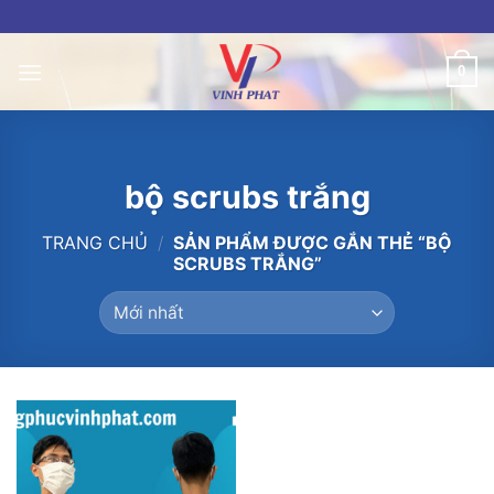
Skip
to
content
0
bộ scrubs trắng
TRANG CHỦ
/
SẢN PHẨM ĐƯỢC GẮN THẺ “BỘ
SCRUBS TRẮNG”