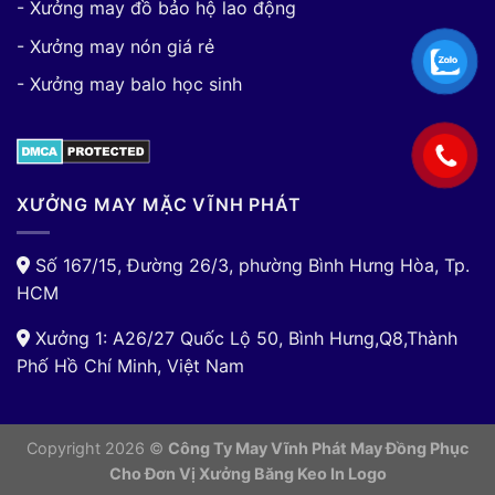
- Xưởng may đồ bảo hộ lao động
- Xưởng may nón giá rẻ
- Xưởng may balo học sinh
XƯỞNG MAY MẶC VĨNH PHÁT
Số 167/15, Đường 26/3, phường Bình Hưng Hòa, Tp.
HCM
Xưởng 1: A26/27 Quốc Lộ 50, Bình Hưng,Q8,Thành
Phố Hồ Chí Minh, Việt Nam
Copyright 2026 ©
Công Ty May Vĩnh Phát May Đồng Phục
Cho Đơn Vị
Xưởng Băng Keo In Logo