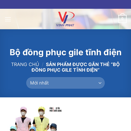
Skip
to
content
0
Bộ đồng phục gile tĩnh điện
TRANG CHỦ
/
SẢN PHẨM ĐƯỢC GẮN THẺ “BỘ
ĐỒNG PHỤC GILE TĨNH ĐIỆN”