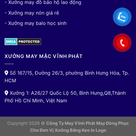
- Xưởng may đồ bảo hộ lao động
- Xưởng may nón giá rẻ
- Xưởng may balo học sinh
XƯỞNG MAY MẶC VĨNH PHÁT
Số 167/15, Đường 26/3, phường Bình Hưng Hòa, Tp.
HCM
Xưởng 1: A26/27 Quốc Lộ 50, Bình Hưng,Q8,Thành
Phố Hồ Chí Minh, Việt Nam
Copyright 2026 ©
Công Ty May Vĩnh Phát May Đồng Phục
Cho Đơn Vị
Xưởng Băng Keo In Logo