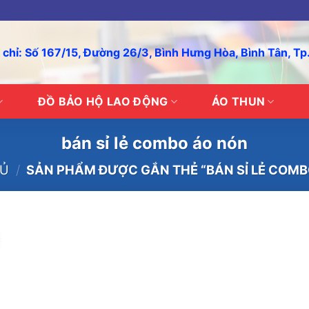
 chỉ: Số 167/15, Đường 26/3, Bình Hưng Hòa, Bình Tân, T
ĐỒ BẢO HỘ LAO ĐỘNG
ÁO THUN
bán sỉ lẻ combo áo nón
HỦ
/
SẢN PHẨM ĐƯỢC GẮN THẺ “BÁN SỈ LẺ COMB