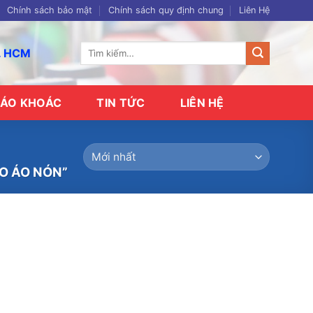
Chính sách bảo mật
Chính sách quy định chung
Liên Hệ
Tìm
p. HCM
kiếm:
ÁO KHOÁC
TIN TỨC
LIÊN HỆ
O ÁO NÓN”