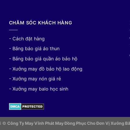
CHĂM SÓC KHÁCH HÀNG
- Cách đặt hàng
- Bảng báo giá áo thun
- Bảng báo giá quần áo bảo hộ
- Xưởng may đồ bảo hộ lao động
- Xưởng may nón giá rẻ
- Xưởng may balo học sinh
26 ©
Công Ty May Vĩnh Phát May Đồng Phục Cho Đơn Vị
Xưởng Bă