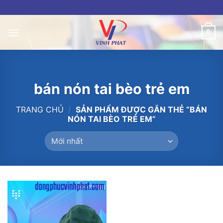
Skip
to
content
0
bán nón tai bèo trẻ em
TRANG CHỦ
/
SẢN PHẨM ĐƯỢC GẮN THẺ “BÁN
NÓN TAI BÈO TRẺ EM”