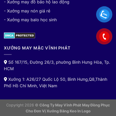
- Xưởng may đồ bảo hộ lao động
- Xưởng may nón giá rẻ
- Xưởng may balo học sinh
XƯỞNG MAY MẶC VĨNH PHÁT
Số 167/15, Đường 26/3, phường Bình Hưng Hòa, Tp.
HCM
Xưởng 1: A26/27 Quốc Lộ 50, Bình Hưng,Q8,Thành
Phố Hồ Chí Minh, Việt Nam
Copyright 2026 ©
Công Ty May Vĩnh Phát May Đồng Phục
Cho Đơn Vị
Xưởng Băng Keo In Logo