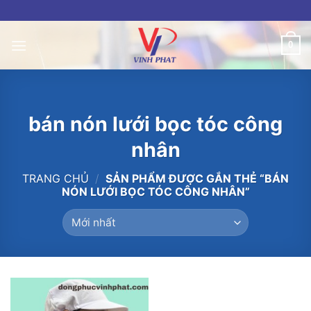
Skip
to
content
0
bán nón lưới bọc tóc công
nhân
TRANG CHỦ
/
SẢN PHẨM ĐƯỢC GẮN THẺ “BÁN
NÓN LƯỚI BỌC TÓC CÔNG NHÂN”