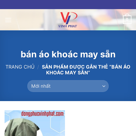
Skip
to
content
0
bán áo khoác may sẵn
TRANG CHỦ
/
SẢN PHẨM ĐƯỢC GẮN THẺ “BÁN ÁO
KHOÁC MAY SẴN”