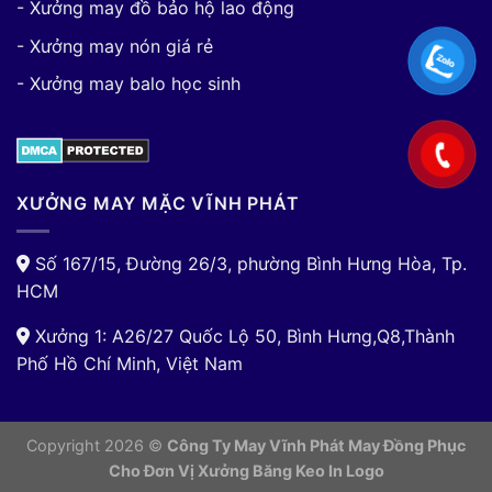
- Xưởng may đồ bảo hộ lao động
- Xưởng may nón giá rẻ
- Xưởng may balo học sinh
XƯỞNG MAY MẶC VĨNH PHÁT
Số 167/15, Đường 26/3, phường Bình Hưng Hòa, Tp.
HCM
Xưởng 1: A26/27 Quốc Lộ 50, Bình Hưng,Q8,Thành
Phố Hồ Chí Minh, Việt Nam
Copyright 2026 ©
Công Ty May Vĩnh Phát May Đồng Phục
Cho Đơn Vị
Xưởng Băng Keo In Logo