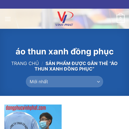
Skip
to
content
0
áo thun xanh đồng phục
TRANG CHỦ
/
SẢN PHẨM ĐƯỢC GẮN THẺ “ÁO
THUN XANH ĐỒNG PHỤC”