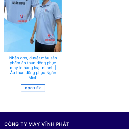
Nhận đơn, duyệt mẫu sản
phẩm áo thun đồng phục
may in hàng loạt nhanh |
Áo thun đồng phục Ngân
Minh
ĐỌC TIẾP
CÔNG TY MAY VĨNH PHÁT