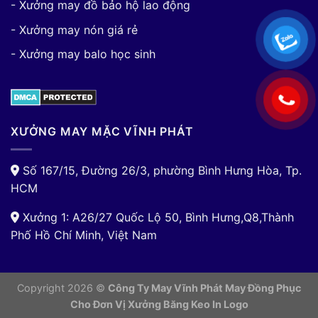
- Xưởng may đồ bảo hộ lao động
- Xưởng may nón giá rẻ
- Xưởng may balo học sinh
XƯỞNG MAY MẶC VĨNH PHÁT
Số 167/15, Đường 26/3, phường Bình Hưng Hòa, Tp.
HCM
Xưởng 1: A26/27 Quốc Lộ 50, Bình Hưng,Q8,Thành
Phố Hồ Chí Minh, Việt Nam
Copyright 2026 ©
Công Ty May Vĩnh Phát May Đồng Phục
Cho Đơn Vị
Xưởng Băng Keo In Logo