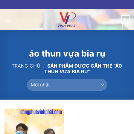
Skip
to
content
0
áo thun vựa bia rụ
TRANG CHỦ
/
SẢN PHẨM ĐƯỢC GẮN THẺ “ÁO
THUN VỰA BIA RỤ”