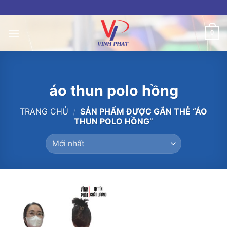
Skip
to
content
0
áo thun polo hồng
TRANG CHỦ
/
SẢN PHẨM ĐƯỢC GẮN THẺ “ÁO
THUN POLO HỒNG”