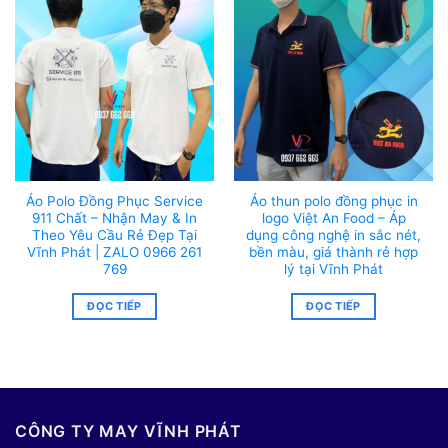
Áo Polo Đồng Phục Service
Áo thun polo đồng phục in
911 Chất – Nhận May & In
logo Việt An Food – Áp
Theo Yêu Cầu Rẻ Đẹp Tại
dụng công nghệ in sắc nét,
Vĩnh Phát | ZALO 0966 261
bền màu, giá thành rẻ hợp
769
lý tại Vĩnh Phát
ĐỌC TIẾP
ĐỌC TIẾP
CÔNG TY MAY VĨNH PHÁT