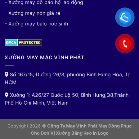
- Xưởng may đồ bảo hộ lao động
- Xưởng may nón giá rẻ
- Xưởng may balo học sinh
XƯỞNG MAY MẶC VĨNH PHÁT
Số 167/15, Đường 26/3, phường Bình Hưng Hòa, Tp.
HCM
Xưởng 1: A26/27 Quốc Lộ 50, Bình Hưng,Q8,Thành
Phố Hồ Chí Minh, Việt Nam
Copyright 2026 ©
Công Ty May Vĩnh Phát May Đồng Phục
Cho Đơn Vị
Xưởng Băng Keo In Logo