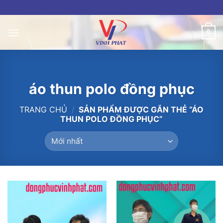
Skip
to
content
0
áo thun polo đồng phục
TRANG CHỦ
/
SẢN PHẨM ĐƯỢC GẮN THẺ “ÁO
THUN POLO ĐỒNG PHỤC”