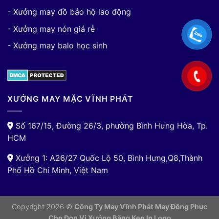
- Xưởng may đồ bảo hộ lao động
- Xưởng may nón giá rẻ
- Xưởng may balo học sinh
XƯỞNG MAY MẶC VĨNH PHÁT
Số 167/15, Đường 26/3, phường Bình Hưng Hòa, Tp.
HCM
Xưởng 1: A26/27 Quốc Lộ 50, Bình Hưng,Q8,Thành
Phố Hồ Chí Minh, Việt Nam
Copyright 2026 ©
Công Ty May Vĩnh Phát May Đồng Phục
Cho Đơn Vị
Xưởng Băng Keo In Logo