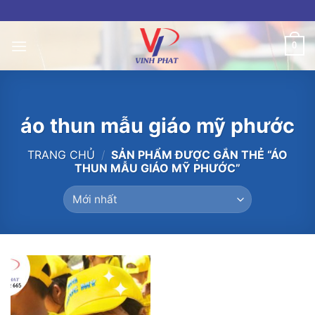
Skip
to
content
0
áo thun mẫu giáo mỹ phước
TRANG CHỦ
/
SẢN PHẨM ĐƯỢC GẮN THẺ “ÁO
THUN MẪU GIÁO MỸ PHƯỚC”