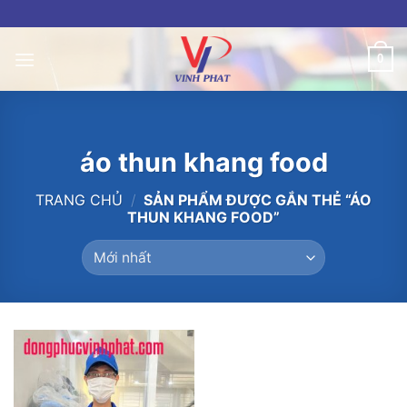
Skip
to
content
0
áo thun khang food
TRANG CHỦ
/
SẢN PHẨM ĐƯỢC GẮN THẺ “ÁO
THUN KHANG FOOD”