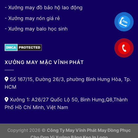
- Xưởng may đồ bảo hộ lao động
- Xưởng may nón giá rẻ
- Xưởng may balo học sinh
XƯỞNG MAY MẶC VĨNH PHÁT
Số 167/15, Đường 26/3, phường Bình Hưng Hòa, Tp.
HCM
Xưởng 1: A26/27 Quốc Lộ 50, Bình Hưng,Q8,Thành
Phố Hồ Chí Minh, Việt Nam
Copyright 2026 ©
Công Ty May Vĩnh Phát May Đồng Phục
Cho Đơn Vị
Xưởng Băng Keo In Logo