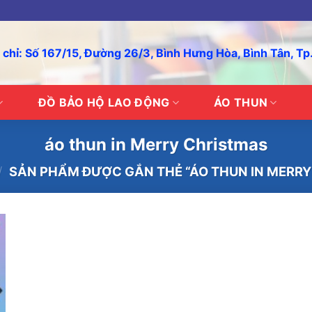
 chỉ: Số 167/15, Đường 26/3, Bình Hưng Hòa, Bình Tân, T
ĐỒ BẢO HỘ LAO ĐỘNG
ÁO THUN
áo thun in Merry Christmas
/
SẢN PHẨM ĐƯỢC GẮN THẺ “ÁO THUN IN MERRY