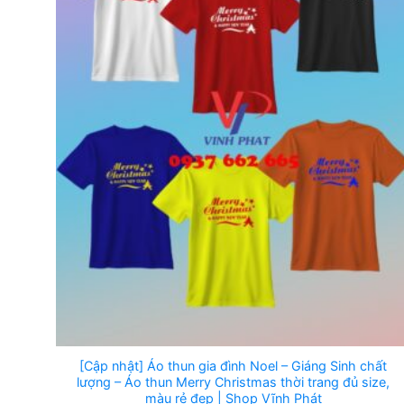
[Cập nhật] Áo thun gia đình Noel – Giáng Sinh chất
lượng – Áo thun Merry Christmas thời trang đủ size,
màu rẻ đẹp | Shop Vĩnh Phát