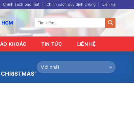
Chính sách bảo mật
Chính sách quy định chung
Liên Hệ
Tìm
p. HCM
kiếm:
ÁO KHOÁC
TIN TỨC
LIÊN HỆ
 CHRISTMAS”