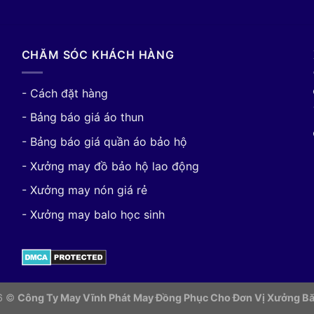
CHĂM SÓC KHÁCH HÀNG
- Cách đặt hàng
- Bảng báo giá áo thun
- Bảng báo giá quần áo bảo hộ
- Xưởng may đồ bảo hộ lao động
- Xưởng may nón giá rẻ
- Xưởng may balo học sinh
26 ©
Công Ty May Vĩnh Phát May Đồng Phục Cho Đơn Vị
Xưởng Bă