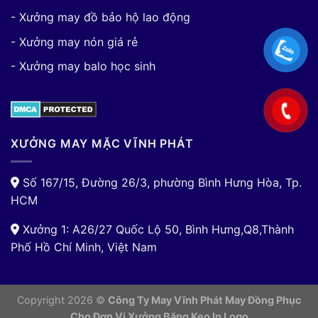
- Xưởng may đồ bảo hộ lao động
- Xưởng may nón giá rẻ
- Xưởng may balo học sinh
XƯỞNG MAY MẶC VĨNH PHÁT
Số 167/15, Đường 26/3, phường Bình Hưng Hòa, Tp.
HCM
Xưởng 1: A26/27 Quốc Lộ 50, Bình Hưng,Q8,Thành
Phố Hồ Chí Minh, Việt Nam
Copyright 2026 ©
Công Ty May Vĩnh Phát May Đồng Phục
Cho Đơn Vị
Xưởng Băng Keo In Logo