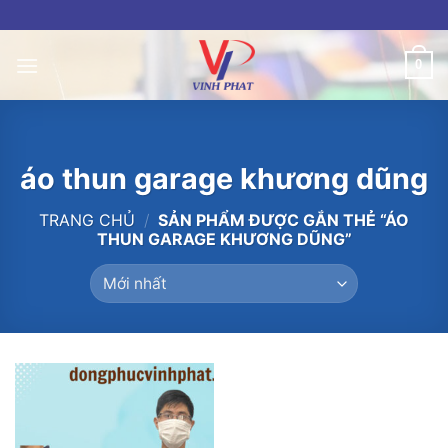
Skip
to
content
0
áo thun garage khương dũng
TRANG CHỦ
/
SẢN PHẨM ĐƯỢC GẮN THẺ “ÁO
THUN GARAGE KHƯƠNG DŨNG”