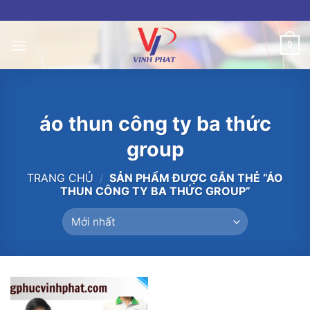
Skip
to
content
0
áo thun công ty ba thức
group
TRANG CHỦ
/
SẢN PHẨM ĐƯỢC GẮN THẺ “ÁO
THUN CÔNG TY BA THỨC GROUP”