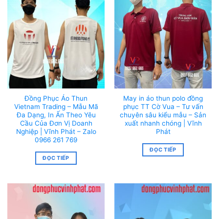
Đồng Phục Áo Thun
May in áo thun polo đồng
Vietnam Trading – Mẫu Mã
phục TT Cờ Vua – Tư vấn
Đa Dạng, In Ấn Theo Yêu
chuyên sâu kiểu mẫu – Sản
Cầu Của Đơn Vị Doanh
xuất nhanh chóng | Vĩnh
Nghiệp | Vĩnh Phát – Zalo
Phát
0966 261 769
ĐỌC TIẾP
ĐỌC TIẾP