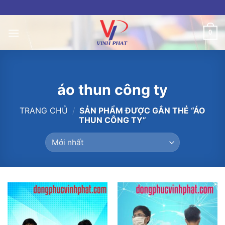
Skip
to
content
0
áo thun công ty
TRANG CHỦ
/
SẢN PHẨM ĐƯỢC GẮN THẺ “ÁO
THUN CÔNG TY”