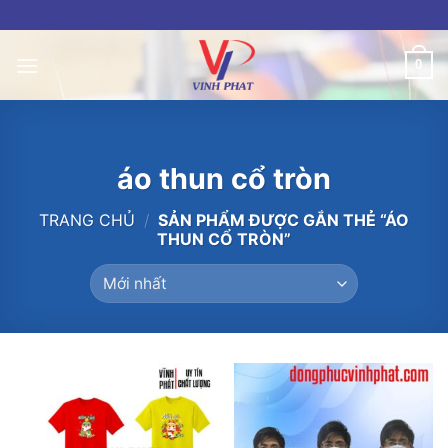
Skip
to
content
0
áo thun cổ tròn
TRANG CHỦ
/
SẢN PHẨM ĐƯỢC GẮN THẺ “ÁO
THUN CỔ TRÒN”