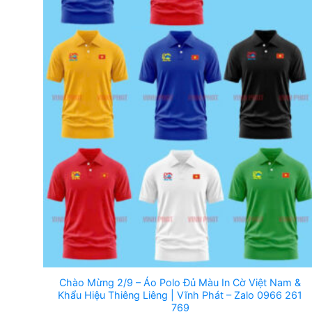
Chào Mừng 2/9 – Áo Polo Đủ Màu In Cờ Việt Nam &
Khẩu Hiệu Thiêng Liêng | Vĩnh Phát – Zalo 0966 261
769