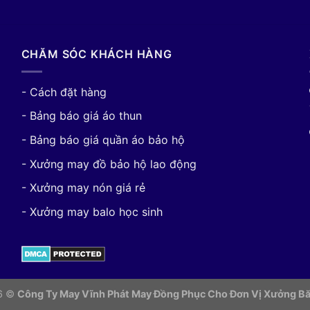
CHĂM SÓC KHÁCH HÀNG
- Cách đặt hàng
- Bảng báo giá áo thun
- Bảng báo giá quần áo bảo hộ
- Xưởng may đồ bảo hộ lao động
- Xưởng may nón giá rẻ
- Xưởng may balo học sinh
26 ©
Công Ty May Vĩnh Phát May Đồng Phục Cho Đơn Vị
Xưởng Bă