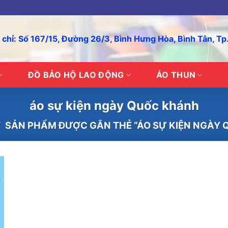
 chỉ: Số 167/15, Đường 26/3, Bình Hưng Hòa, Bình Tân, T
ĐỒ BẢO HỘ LAO ĐỘNG
ÁO THUN
áo sự kiện ngày Quốc khánh
/
SẢN PHẨM ĐƯỢC GẮN THẺ “ÁO SỰ KIỆN NGÀY