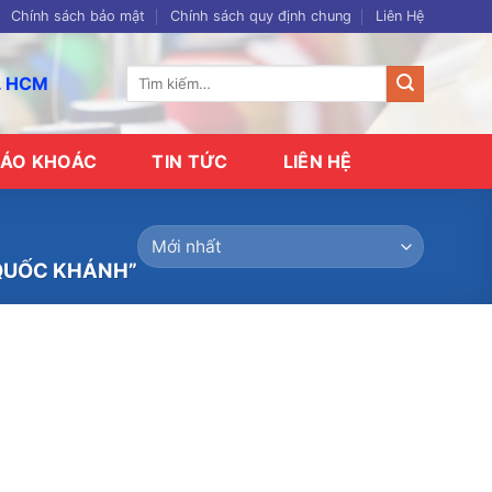
Chính sách bảo mật
Chính sách quy định chung
Liên Hệ
Tìm
p. HCM
kiếm:
ÁO KHOÁC
TIN TỨC
LIÊN HỆ
 QUỐC KHÁNH”