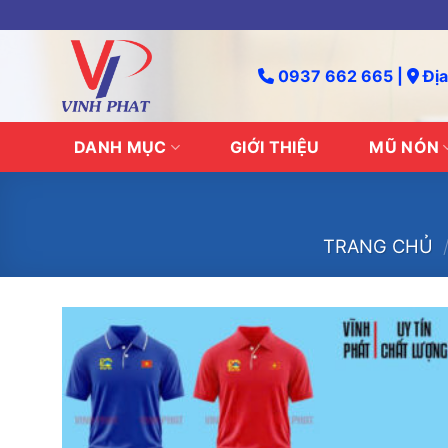
Skip
to
content
0937 662 665 |
Địa
DANH MỤC
GIỚI THIỆU
MŨ NÓN
TRANG CHỦ