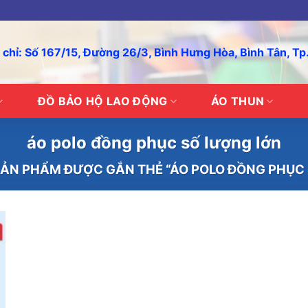
 chỉ: Số 167/15, Đường 26/3, Bình Hưng Hòa, Bình Tân, T
ĐỒ BẢO HỘ LAO ĐỘNG
ÁO THUN
áo polo đồng phục số lượng lớn
ẢN PHẨM ĐƯỢC GẮN THẺ “ÁO POLO ĐỒNG PHỤC 