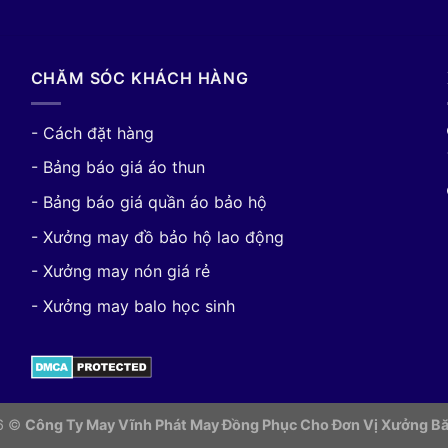
CHĂM SÓC KHÁCH HÀNG
- Cách đặt hàng
- Bảng báo giá áo thun
- Bảng báo giá quần áo bảo hộ
- Xưởng may đồ bảo hộ lao động
- Xưởng may nón giá rẻ
- Xưởng may balo học sinh
26 ©
Công Ty May Vĩnh Phát May Đồng Phục Cho Đơn Vị
Xưởng Bă