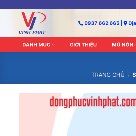
Skip
to
content
0937 662 665 |
Địa
DANH MỤC
GIỚI THIỆU
MŨ NÓN
TRANG CHỦ
/
S