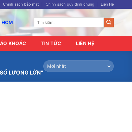
Chính sách bảo mật
Chính sách quy định chung
Liên Hệ
Tìm
p. HCM
kiếm:
ÁO KHOÁC
TIN TỨC
LIÊN HỆ
SỐ LƯỢNG LỚN”