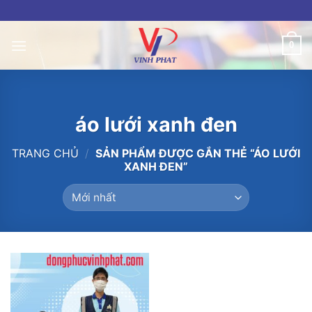
Skip
to
content
0
áo lưới xanh đen
TRANG CHỦ
/
SẢN PHẨM ĐƯỢC GẮN THẺ “ÁO LƯỚI
XANH ĐEN”