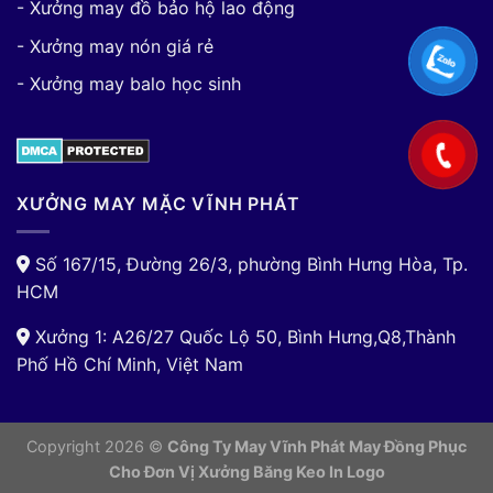
- Xưởng may đồ bảo hộ lao động
- Xưởng may nón giá rẻ
- Xưởng may balo học sinh
XƯỞNG MAY MẶC VĨNH PHÁT
Số 167/15, Đường 26/3, phường Bình Hưng Hòa, Tp.
HCM
Xưởng 1: A26/27 Quốc Lộ 50, Bình Hưng,Q8,Thành
Phố Hồ Chí Minh, Việt Nam
Copyright 2026 ©
Công Ty May Vĩnh Phát May Đồng Phục
Cho Đơn Vị
Xưởng Băng Keo In Logo